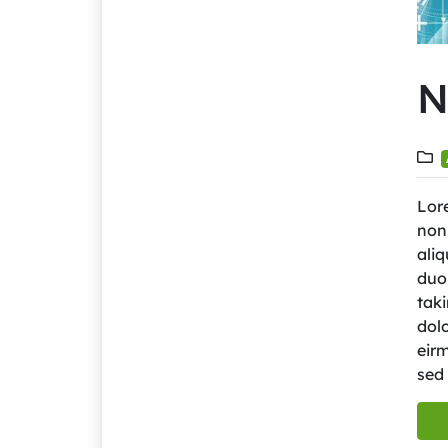
N
Lore
non
ali
duo 
tak
dolo
eir
sed