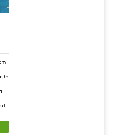
iam
usto
m
at,