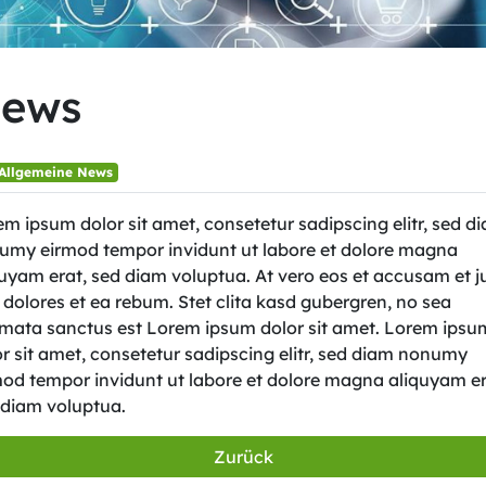
ews
Allgemeine News
m ipsum dolor sit amet, consetetur sadipscing elitr, sed d
umy eirmod tempor invidunt ut labore et dolore magna
quyam erat, sed diam voluptua. At vero eos et accusam et j
dolores et ea rebum. Stet clita kasd gubergren, no sea
imata sanctus est Lorem ipsum dolor sit amet. Lorem ipsu
r sit amet, consetetur sadipscing elitr, sed diam nonumy
mod tempor invidunt ut labore et dolore magna aliquyam er
 diam voluptua.
Zurück